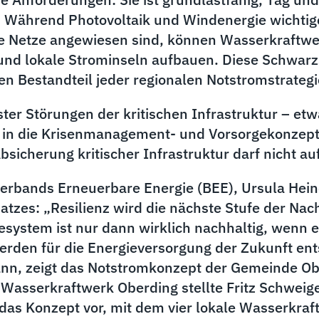
. Während Photovoltaik und Windenergie wichtig
nde Netze angewiesen sind, können Wasserkraftw
und lokale Strominseln aufbauen. Diese Schwarzs
n Bestandteil jeder regionalen Notstromstrategi
r Störungen der kritischen Infrastruktur – etwa 
itig in die Krisenmanagement- und Vorsorgekonz
bsicherung kritischer Infrastruktur darf nicht 
erbands Erneuerbare Energie (BEE), Ursula Heine
zes: „Resilienz wird die nächste Stufe der Nachh
esystem ist nur dann wirklich nachhaltig, wenn es
erden für die Energieversorgung der Zukunft ent
kann, zeigt das Notstromkonzept der Gemeinde O
Wasserkraftwerk Oberding stellte Fritz Schweige
das Konzept vor, mit dem vier lokale Wasserkraft