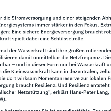
ür die Stromversorgung und einer steigenden Ab
 Energiesystems immer stärker in den Fokus. Ext
gen: Eine sichere Energieversorgung braucht rob
raft spielt dabei eine Schlüsselrolle.
mal der Wasserkraft sind ihre großen rotierende
isieren damit unmittelbar die Netzfrequenz. Die
htbar – und in dieser Form nur bei Wasserkraft 
die Kleinwasserkraft kann in dezentralen, zell
 sie dort wirksam Momentanreserve zur lokalen Fr
rgung braucht Resilienz. Und Resilienz entsteht 
lischer Netzstützung“, erklärt Hans-Peter Lang
W).
e Anforderungen: Sie ist grundlastfähig, Tag und